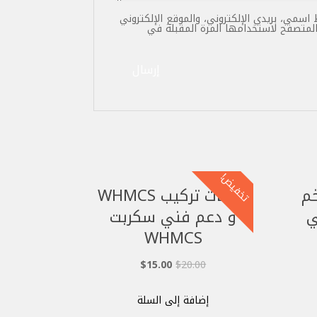
اسمي، بريدي الإلكتروني، والموقع الإلكتروني
لمتصفح لاستخدامها المرة المقبلة في
تخفيض!
م
خدمات تركيب WHMCS
 التي
و دعم فني سكربت
WHMCS
السعر
السعر
$
15.00
$
20.00
الأصلي
الحالي
هو:
هو:
إضافة إلى السلة
$15.00.
$20.00.