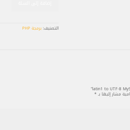
إضافة إلى السلة
حل
مشاكل
قاعدة
بيانات
التصنيف:
برمجة PHP
latin1
to
UTF-
8
MySQL
امية مشار إليها بـ
*