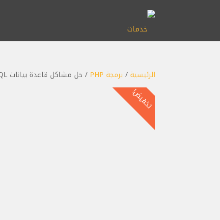
الرئيسية
/
برمجة PHP
/ حل مشاكل قاعدة بيانات latin1 to UTF-8 MySQL
تخفيض!